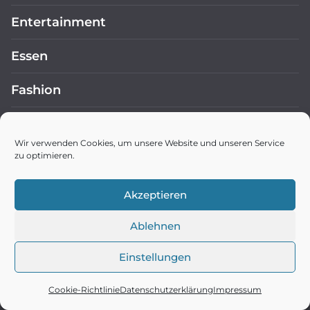
Entertainment
Essen
Fashion
Frag die KI
Wir verwenden Cookies, um unsere Website und unseren Service
zu optimieren.
Frauen
Gesundheit
Akzeptieren
Covid-19
Ablehnen
Einstellungen
Getränke
Cookie-Richtlinie
Datenschutzerklärung
Impressum
Globales