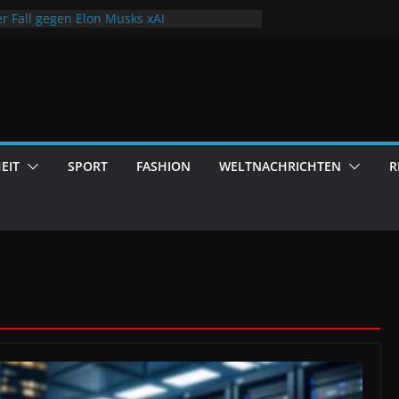
huldenberg wächst auf Rekordhöhe
er Fall gegen Elon Musks xAI
 2026: Fließen deutsche Steuergelder vor
a?
schende retten Klimaportal
nd der eigene Beitrag zur Hygiene
EIT
SPORT
FASHION
WELTNACHRICHTEN
R