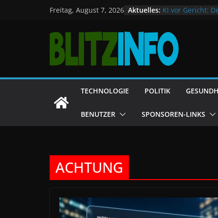
Deutschlands Sc
Zum
Aktuelles:
KI vor Gericht: D
Freitag, August 7, 2026
E‑Auto-Förderung
Inhalt
allem nach Chin
Trotz Trump: For
springen
Freibad, Keime u
TECHNOLOGIE
POLITIK
GESUNDH
BENUTZER
SPONSOREN-LINKS
ACHTUNG