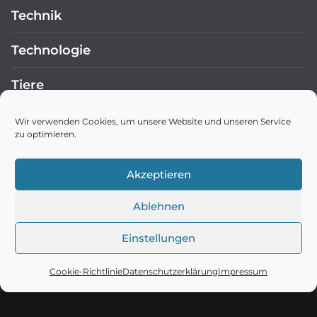
Technik
Technologie
Tiere
TOP STORIES
Wir verwenden Cookies, um unsere Website und unseren Service
zu optimieren.
Wissenschaft
Akzeptieren
WordPress
Ablehnen
Copyright © 2026
Blitzinfo.com
. Präsentiert von
ColorMag
Einstellungen
und
WordPress
.
Cookie-Richtlinie
Datenschutzerklärung
Impressum
Cached with
atec Page Cache