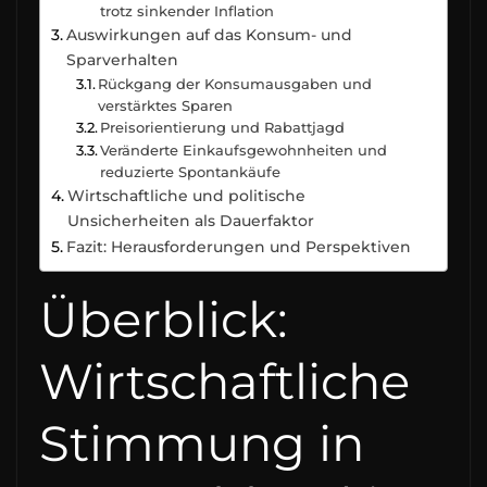
trotz sinkender Inflation
Auswirkungen auf das Konsum- und
Sparverhalten
Rückgang der Konsumausgaben und
verstärktes Sparen
Preisorientierung und Rabattjagd
Veränderte Einkaufsgewohnheiten und
reduzierte Spontankäufe
Wirtschaftliche und politische
Unsicherheiten als Dauerfaktor
Fazit: Herausforderungen und Perspektiven
Überblick:
Wirtschaftliche
Stimmung in