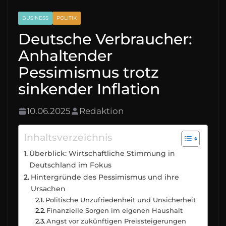
BUSINESS
POLITIK
Deutsche Verbraucher:
Anhaltender
Pessimismus trotz
sinkender Inflation
10.06.2025
Redaktion
Inhaltsverzeichnis
Überblick: Wirtschaftliche Stimmung in
Deutschland im Fokus
Hintergründe des Pessimismus und ihre
Ursachen
Politische Unzufriedenheit und Unsicherheit
Finanzielle Sorgen im eigenen Haushalt
Angst vor zukünftigen Preissteigerungen