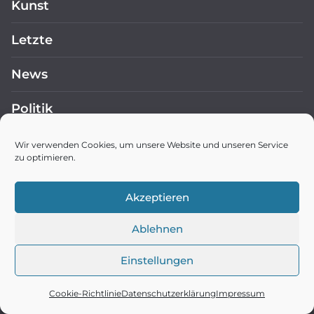
Kunst
Letzte
News
Politik
Ratgeber
Wir verwenden Cookies, um unsere Website und unseren Service
zu optimieren.
Reisen
Akzeptieren
Religion
Ablehnen
Sport
Einstellungen
Technik
Cookie-Richtlinie
Datenschutzerklärung
Impressum