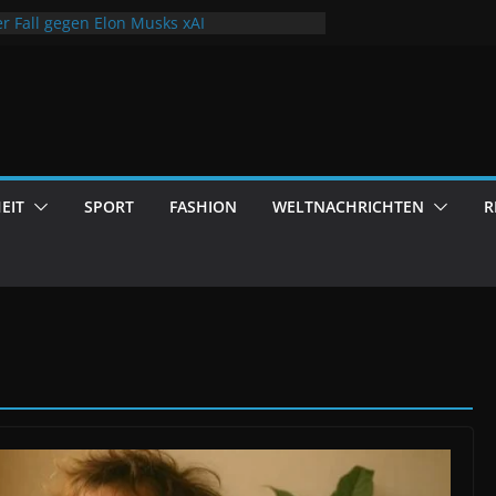
er Fall gegen Elon Musks xAI
 2026: Fließen deutsche Steuergelder vor
a?
schende retten Klimaportal
nd der eigene Beitrag zur Hygiene
huldenberg wächst auf Rekordhöhe
EIT
SPORT
FASHION
WELTNACHRICHTEN
R