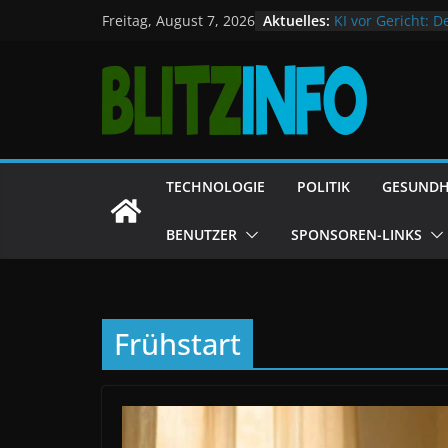
Zum
Aktuelles:
KI vor Gericht: D
Freitag, August 7, 2026
E‑Auto-Förderung
Inhalt
allem nach Chin
Trotz Trump: For
springen
Freibad, Keime u
Deutschlands Sc
TECHNOLOGIE
POLITIK
GESUNDH
BENUTZER
SPONSOREN-LINKS
Frühstart