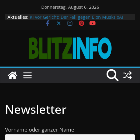
Zum
Donnerstag, August 6, 2026
Inhalt
Aktuelles:
KI vor Gericht: Der Fall gegen Elon Musks xAI
E‑Auto-Förderung 2026: Fließen deutsche
springen
Steuergelder vor allem nach China?
Trotz Trump: Forschende retten Klimaportal
Freibad, Keime und der eigene Beitrag zur
Hygiene
Deutschlands Schuldenberg wächst auf
Rekordhöhe
Newsletter
Vorname oder ganzer Name